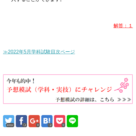
解答：１
≫2022年5月学科試験目次ページ
error
0
0