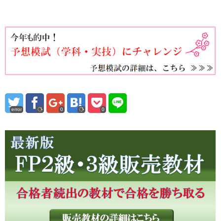
error
0
0