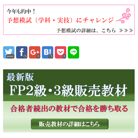
error
0
0