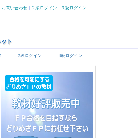
お問い合わせ
|
２級ログイン
|
３級ログイン
ネット
験
2級ログイン
3級ログイン