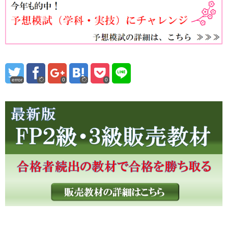
error
0
0