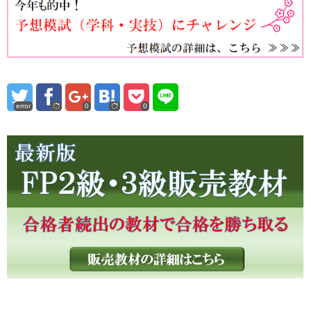
error
0
0