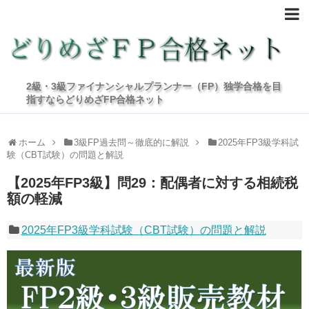
2級・3級ファイナンシャルプランナー（FP）独学合格を目
指すならどりめざFP合格ネット
ホーム
3級FP過去問～徹底的に解説
2025年FP3級学科試
験（CBT試験）の問題と解説
【2025年FP3級】問29：配偶者に対する相続税
額の軽減
2025年FP3級学科試験（CBT試験）の問題と解説