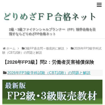
2級・3級ファイナンシャルプランナー（FP）独学合格を目
指すならどりめざFP合格ネット
ホーム
3級FP過去問～徹底的に解説
2026年FP3級学科試
験（CBT試験）の問題と解説
【2026年FP3級】問2：労働者災害補償保険
2026年FP3級学科試験（CBT試験）の問題と解説