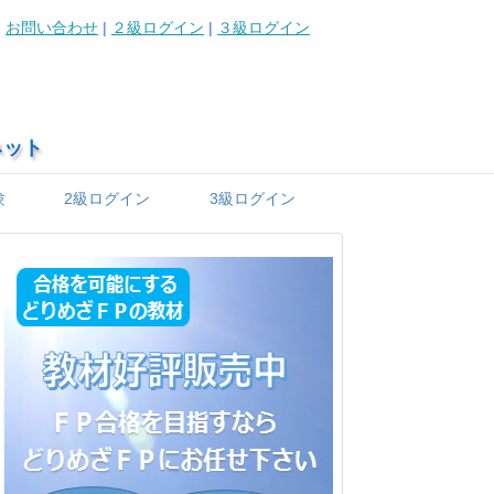
お問い合わせ
|
２級ログイン
|
３級ログイン
ネット
験
2級ログイン
3級ログイン