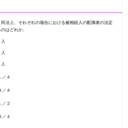
、民法上、それぞれの場合における被相続人の配偶者の法定
ものはどれか。
２人
２人
２人
１／４
３／４
１／２
３／４