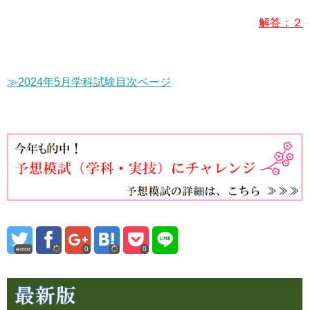
解答：２
≫2024年5月学科試験目次ページ
error
0
0