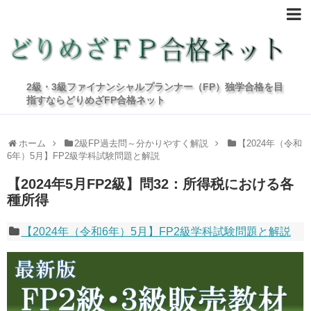
2級・3級ファイナンシャルプランナー（FP）独学合格を目
指すならどりめざFP合格ネット
ホーム
2級FP過去問～分かりやすく解説
【2024年（令和
6年）5月】FP2級学科試験問題と解説
【2024年5月FP2級】問32：所得税における各
種所得
【2024年（令和6年）5月】FP2級学科試験問題と解説