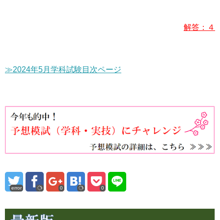
解答：４
≫2024年5月学科試験目次ページ
error
0
0