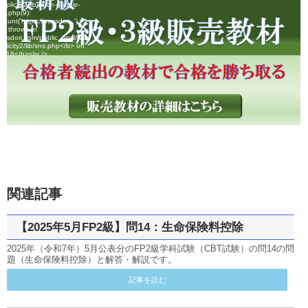
plicity2/lib/fetch-google-
us.php(9):
unt('https://passdor...') #1
n} thrown in
assdori.com/public_html/wp-
plicity2/lib/sns.php</b> on
b>116</b><br />
関連記事
【2025年5月FP2級】問14：生命保険料控除
2025年（令和7年）5月公表分のFP2級学科試験（CBT試験）の問14の問
題（生命保険料控除）と解答・解説です。
記事を読む