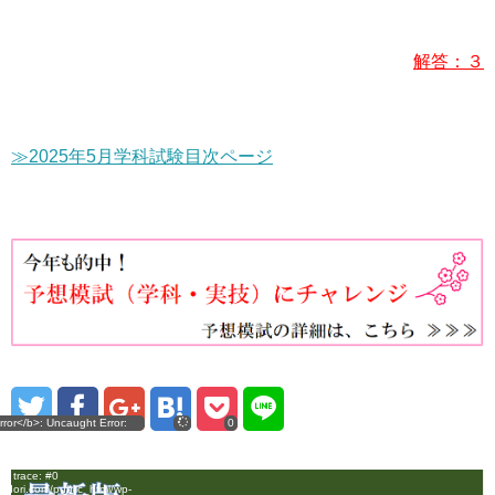
解答：３
≫2025年5月学科試験目次ページ
rror</b>: Uncaught Error:
error
0
f type WP_Error as array in
sdori.com/public_html/wp-
mplicity2/lib/sns.php:116
ck trace: #0
sdori.com/public_html/wp-