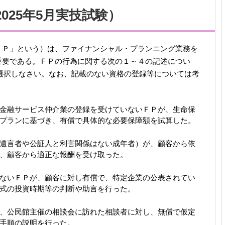
2025年5月実技試験）
ＦＰ」という）は、ファイナンシャル・プランニング業務を
重要である。ＦＰの行為に関する次の１～４の記述につい
選択しなさい。なお、記載のない資格の登録等については考
金融サービス仲介業の登録を受けていないＦＰが、生命保
プランに基づき、有償で具体的な必要保障額を試算した。
遺言者や公証人と利害関係はない成年者）が、顧客から依
、顧客から適正な報酬を受け取った。
ないＦＰが、顧客に対し有償で、特定企業の公表されてい
式の投資時期等の判断や助言を行った。
、公民館主催の相談会に訪れた相談者に対し、無償で仮定
手順の説明を行った。