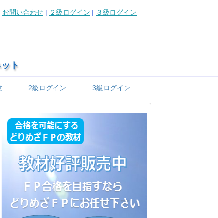
お問い合わせ
|
２級ログイン
|
３級ログイン
ネット
験
2級ログイン
3級ログイン