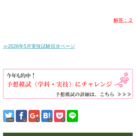
解答：２
≫2026年5月実技試験目次ページ
error
0
0