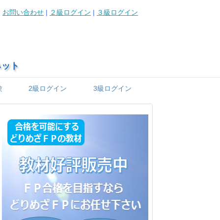
お問い合わせ
|
２級ログイン
|
３級ログイン
ネット
験
2級ログイン
3級ログイン