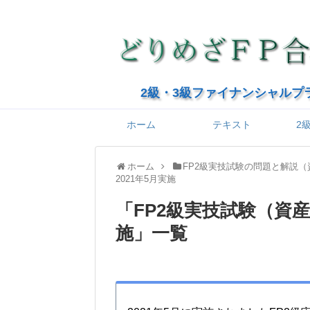
2級・3級ファイナンシャルプ
ホーム
テキスト
2
ホーム
FP2級実技試験の問題と解説
2021年5月実施
「
FP2級実技試験（資産
施
」
一覧