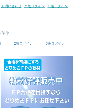
お問い合わせ
|
２級ログイン
|
３級ログイン
ネット
験
2級ログイン
3級ログイン