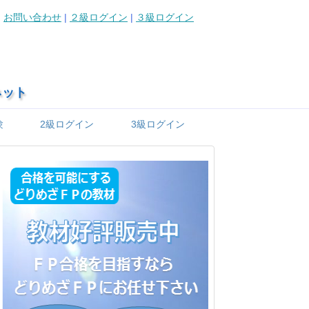
お問い合わせ
|
２級ログイン
|
３級ログイン
ネット
験
2級ログイン
3級ログイン