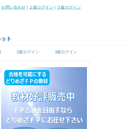
お問い合わせ
|
２級ログイン
|
３級ログイン
ネット
験
2級ログイン
3級ログイン