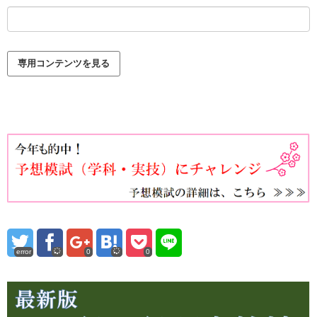
error
0
0