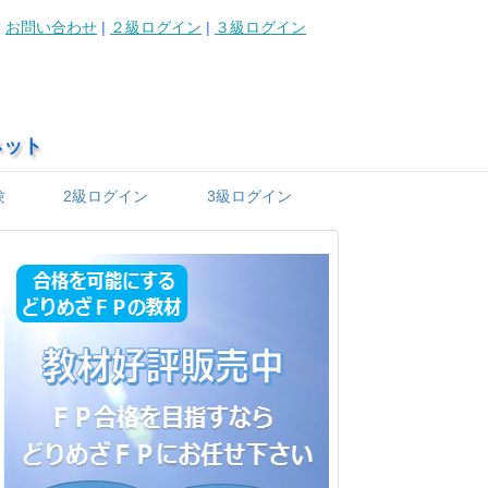
お問い合わせ
|
２級ログイン
|
３級ログイン
ネット
験
2級ログイン
3級ログイン