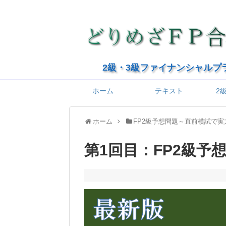
2級・3級ファイナンシャルプ
ホーム
テキスト
2
ホーム
FP2級予想問題～直前模試で実
第1回目：FP2級予