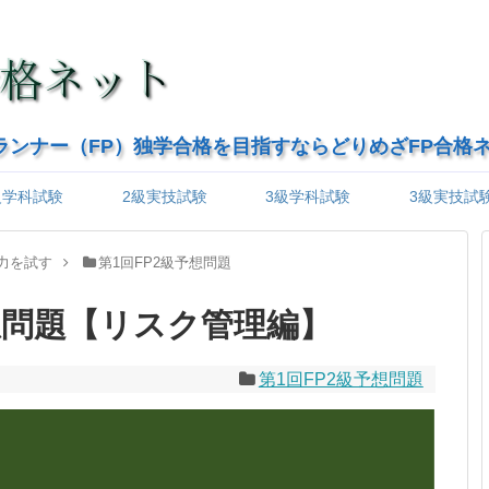
ランナー（FP）独学合格を目指すならどりめざFP合格
級学科試験
2級実技試験
3級学科試験
3級実技試
力を試す
第1回FP2級予想問題
想問題【リスク管理編】
第1回FP2級予想問題