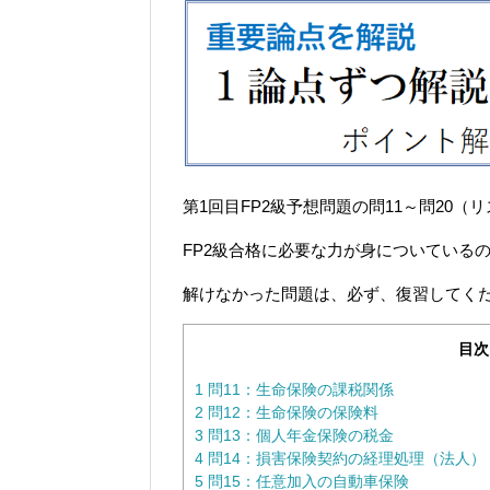
第1回目FP2級予想問題の問11～問20
FP2級合格に必要な力が身についている
解けなかった問題は、必ず、復習してく
目次
1
問11：生命保険の課税関係
2
問12：生命保険の保険料
3
問13：個人年金保険の税金
4
問14：損害保険契約の経理処理（法人）
5
問15：任意加入の自動車保険